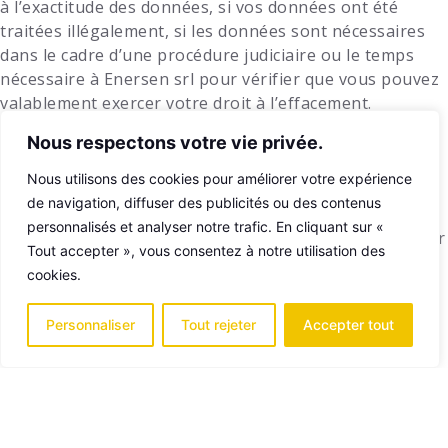
à l’exactitude des données, si vos données ont été
traitées illégalement, si les données sont nécessaires
dans le cadre d’une procédure judiciaire ou le temps
nécessaire à
Enersen srl
pour vérifier que vous pouvez
valablement exercer votre droit à l’effacement.
Droit d’opposition
Nous respectons votre vie privée.
Vous avez en outre le droit de vous opposer à tout
Nous utilisons des cookies pour améliorer votre expérience
moment au traitement de vos données personnelles.
de navigation, diffuser des publicités ou des contenus
Enersen srl
cessera le traitement de vos données
personnalisés et analyser notre trafic. En cliquant sur «
personnelles, à moins qu’elle ne parvienne à démontrer
Tout accepter », vous consentez à notre utilisation des
qu’il existe des motifs légitimes impérieux en faveur du
cookies.
traitement qui prévalent sur votre droit d’opposition.
Droit à la portabilité des données
Personnaliser
Tout rejeter
Accepter tout
Vous avez le droit d’obtenir toutes les données
personnelles que vous nous avez fournies dans un
format structuré, couramment utilisé et lisible par
machine. À votre demande, ces données peuvent être
transférées à un autre prestataire, à moins que cela